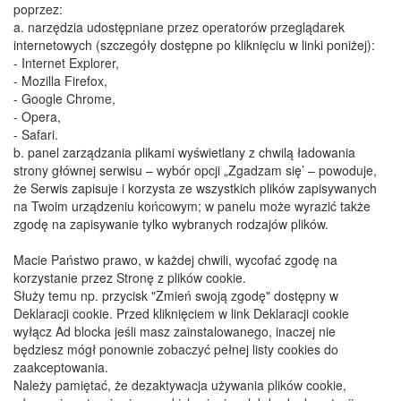
poprzez:
a. narzędzia udostępniane przez operatorów przeglądarek
internetowych (szczegóły dostępne po kliknięciu w linki poniżej):
​- Internet Explorer,
- Mozilla Firefox,
​- Google Chrome,
​- Opera,
​- Safari.
​b. panel zarządzania plikami wyświetlany z chwilą ładowania
strony głównej serwisu – wybór opcji „Zgadzam się’ – powoduje,
że Serwis zapisuje i korzysta ze wszystkich plików zapisywanych
na Twoim urządzeniu końcowym; w panelu może wyrazić także
zgodę na zapisywanie tylko wybranych rodzajów plików.
​Macie Państwo prawo, w każdej chwili, wycofać zgodę na
korzystanie przez Stronę z plików cookie.
​Służy temu np. przycisk "Zmień swoją zgodę" dostępny w
Deklaracji cookie. Przed kliknięciem w link Deklaracji cookie
wyłącz Ad blocka jeśli masz zainstalowanego, inaczej nie
będziesz mógł ponownie zobaczyć pełnej listy cookies do
zaakceptowania.
​Należy pamiętać, że dezaktywacja używania plików cookie,