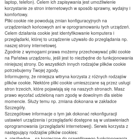
laptop, telefon). Celem ich zapisywania jest umożliwienie
korzystanie ze stron internetowych w sposób sprawny, wydajny i
komfortowy.
​Pliki cookie nie powodują zmian konfiguracyjnych na
urządzeniach końcowych ani w oprogramowaniu tych urządzeń.
Celem działania cookie jest identyfikowanie komputera i
przeglądarki, której to urządzenie używało do przeglądania np.
naszej strony internetowej.
​Zgodnie z wymogami prawa możemy przechowywać pliki cookie
na Państwa urządzeniu, jeśli jest to niezbędne do funkcjonowania
niniejszej strony. Do wszystkich innych rodzajów plików cookie
potrzebujemy Twojej zgody.
​Informujemy, że niniejsza witryna korzysta z różnych rodzajów
plików cookie. Niektóre pliki cookie umieszczane są przez usługi
stron trzecich, które pojawiają się na naszych stronach. Masz
prawo wycofać udzieloną nam zgodę w dowolnym dla siebie
momencie. Służy temu np. zmiana dokonana w zakładce
Szczegóły.
​Szczegółowe informacje o tym jak dokonać rekonfiguracji
ustawień urządzenia i przeglądarki dostępne są w ustawieniach
oprogramowania (przeglądarki internetowej). Serwis korzysta z
następujący rodzajów plików cookies:
​a. niezbędne – są konieczne do prawidłowego funkcjonowania