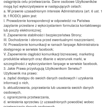
osiągnięcia celu przetwarzania. Dane osobowe Użytkowników
mogą być wykorzystywane w następujących celach:
​a. W prawnie uzasadnionym interesie Administratora (art. 6 ust. 1
lit. f RODO) jakim jest:
I. Prowadzenie korespondencji w odpowiedzi na Państwa
zapytanie przesłane z wykorzystaniem formularza kontaktowego
lub poczty elektronicznej;
II. Zapewnienie stabilności i bezpieczeństwa Strony;
III. Dochodzenie i obrona przed ewentualnymi roszczeniami;
​IV. Prowadzenie komunikacji w ramach fanpage Administratora
dostępnego w serwisie facebook;
​V. Zapewnienie ciągłości komunikacji biznesowej, marketing
produktów własnych oraz dbanie o wizerunek marki, w
szczególności z wykorzystaniem fanpage w serwisie facebook.
​3. Jakie Prawa przysługują Użytkownikom Serwisu?
​Użytkownik ma prawo:
​a. żądać dostępu do swoich danych osobowych i uzyskania
informacji o nich,
​b. aktualizowania, poprawiania lub usuwania swoich danych
osobowych,
​c. ograniczenia przetwarzania,
​d. wniesienia sprzeciwu (z uzasadnionych powodów) wobec
przetwarzania danych osobowych,