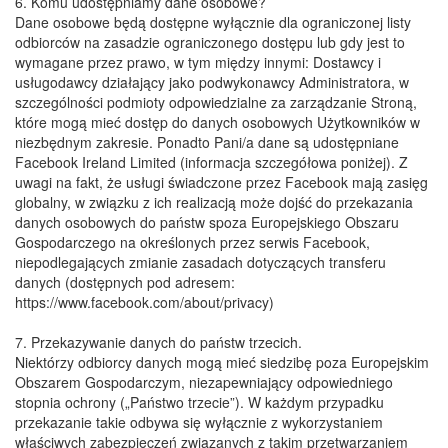
​6. Komu udostępniamy dane osobowe?
​Dane osobowe będą dostępne wyłącznie dla ograniczonej listy
odbiorców na zasadzie ograniczonego dostępu lub gdy jest to
wymagane przez prawo, w tym między innymi: Dostawcy i
usługodawcy działający jako podwykonawcy Administratora, w
szczególności podmioty odpowiedzialne za zarządzanie Stroną,
które mogą mieć dostęp do danych osobowych Użytkowników w
niezbędnym zakresie. Ponadto Pani/a dane są udostępniane
Facebook Ireland Limited (informacja szczegółowa poniżej). Z
uwagi na fakt, że usługi świadczone przez Facebook mają zasięg
globalny, w związku z ich realizacją może dojść do przekazania
danych osobowych do państw spoza Europejskiego Obszaru
Gospodarczego na określonych przez serwis Facebook,
niepodlegających zmianie zasadach dotyczących transferu
danych (dostępnych pod adresem:
https://www.facebook.com/about/privacy)
​7. Przekazywanie danych do państw trzecich.
​Niektórzy odbiorcy danych mogą mieć siedzibę poza Europejskim
Obszarem Gospodarczym, niezapewniający odpowiedniego
stopnia ochrony („Państwo trzecie”). W każdym przypadku
przekazanie takie odbywa się wyłącznie z wykorzystaniem
właściwych zabezpieczeń związanych z takim przetwarzaniem