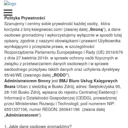
Polityka Prywatności
​Szanujemy i cenimy sobie prywatność każdej osoby, która
korzysta z bmj-ksiegowosc.com/ (zwanej dalej „
Stroną
”), a dane
osobowe gromadzimy i wykorzystujemy wyłącznie w sposób tutaj
opisany, zgodnie z naszymi obowiązkami i prawami Użytkownika
wynikającymi z przepisów prawa, w szczególności
Rozporządzenia Parlamentu Europejskiego i Rady (UE) 2016/679
z dnia 27 kwietnia 2016r. w sprawie ochrony osób fizycznych w
związku z przetwarzaniem danych osobowych i w sprawie
swobodnego przepływu takich danych oraz uchylenia dyrektywy
95/46/WE (zwanego dalej
„RODO”
).
Administratorem Strony
jest
BMJ Biuro Usług Księgowych
Beata
Urban z siedzibą w Busko Zdrój, adres: Świętokrzyska 95,
28-100 Busko Zdrój, wpisana do rejestru Centralnej Ewidencji i
Informacji o Działalności Gospodarczej (CEIDG), prowadzonej
przez Ministerstwo Rozwoju i Technologii, pod numerem NIP:
6551337106, numer REGON: 260641186
(zwana dalej
„
Administratorem
”).
​1. Jakie dane osobowe gromadzimy?